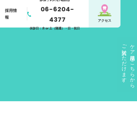
06-6204-
採用情
報
4377
アクセス
休診日：木 or 土（隔週）・日・祝日
ご購入いただけます。
ケア用品はこちらから
介
アクセス
ホワイトニング
オリジナル
メニュー