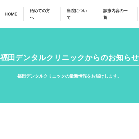
始めての方
当院につい
診療内容の一
HOME
へ
て
覧
設備紹介
インプラント
スタッフ紹
矯正歯科
福田デンタルクリニックからのお知らせ
アンチエイジング
その他歯科
福田デンタルクリニックの最新情報をお届けします。
美容歯科
メニュー