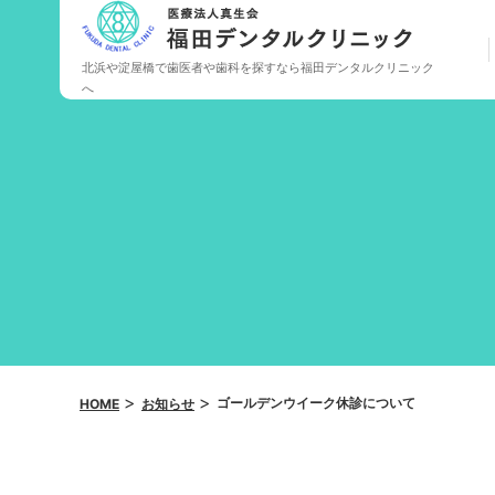
北浜や淀屋橋で歯医者や歯科を探すなら福田デンタルクリニック
へ
当院の特長
歯周病・一般歯科
審美歯科
ゴールデンウイーク休診について
HOME
お知らせ