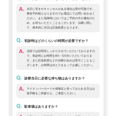
A.
当日に空きやキャンセルがある場合は受付可能です。
事前予約制となりますのでお電話にてお問い合わせく
ださい。また混雑時においてはご予約の方が優先のた
め、お待ちいただくこともございます。治療に関し
て、基本的に当日は応急処置となります。
Q.
初診時はどのくらいの時間が必要ですか？
A.
当院では説明等しっかりさせていただいておりますの
で、初診時にお時間を90～120分いただいておりま
す。また応急処置などの治療があれば長引くこともご
ざいます。お時間はゆとりをもってお越しください。
Q.
診察当日に必要な持ち物はありますか？
A.
マイナンバーカードか保険証と持っておられる方はお
薬手帳をご持参の上、ご来院ください。
Q.
駐車場はありますか？