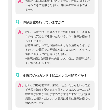
A.
当院ビルには駐車場はございません。近隣のコインパ
ーキングをご利用ください。自転車の駐車場もござい
ません。
Q.
保険診療を行っていますか？
A.
はい。当院では、患者さまのご負担を減らし、より多
くの方に安心して通院いただけるよう、保険診療を行
っております。
診療内容によっては保険適用外となる治療もございま
すので、ご質問やご不明点がありましたら、どうぞお
気軽にスタッフにお尋ねください。
※保険診療と自費診療の内容については、診察時に詳し
くご案内いたします。
Q.
他院でのセカンドオピニオンは可能ですか？
A.
はい。対応可能です。来院いただいたからといって必
ず当院で治療を受けるよう促すことはありません。経
験豊富な院長がおりますのでまずはご来院いただきお
気軽にご相談ください。お費用は通常に保険診療での
対応となります。