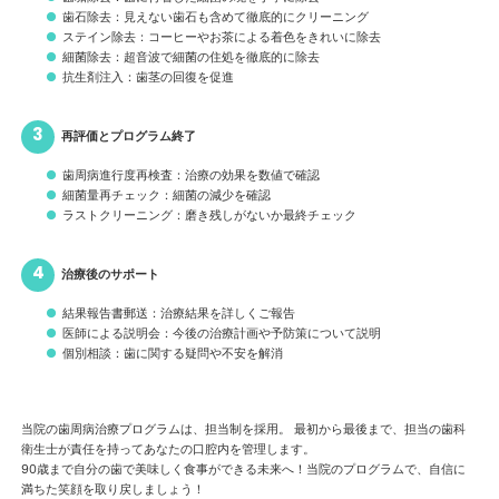
歯石除去：見えない歯石も含めて徹底的にクリーニング
ステイン除去：コーヒーやお茶による着色をきれいに除去
細菌除去：超音波で細菌の住処を徹底的に除去
抗生剤注入：歯茎の回復を促進
再評価とプログラム終了
歯周病進行度再検査：治療の効果を数値で確認
細菌量再チェック：細菌の減少を確認
ラストクリーニング：磨き残しがないか最終チェック
治療後のサポート
結果報告書郵送：治療結果を詳しくご報告
医師による説明会：今後の治療計画や予防策について説明
個別相談：歯に関する疑問や不安を解消
当院の歯周病治療プログラムは、担当制を採用。 最初から最後まで、担当の歯科
衛生士が責任を持ってあなたの口腔内を管理します。
90歳まで自分の歯で美味しく食事ができる未来へ！当院のプログラムで、自信に
満ちた笑顔を取り戻しましょう！