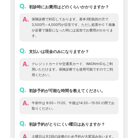
Q.
初診時にお費用はどのくらいかかりますか？
A.
保険診療で対応しております。基本3割負担の方で
3,500円～4,000円が目安です。ただし処置やＣＴ画像
が必要で撮影になった時には追加でお費用がかかりま
す。
Q.
支払いは現金のみになりますか？
A.
クレジットカードや交通系カード、WAONやiDもご利
用いただけます。保険診療でも使用可能ですのでご利
用ください。
Q.
初診予約が可能な時間を教えてください。
A.
午前中は 8:50～11:20、午後は14:20～15:50 の間でお
取りください。
Q.
初診予約がとりにくい曜日はありますか？
A.
土曜日は月2回の診療のため予約が大変混み合います。