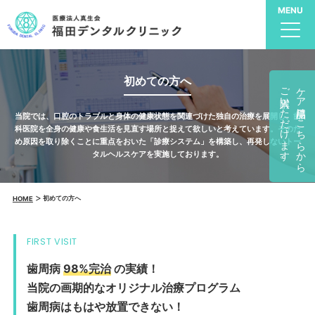
初めての方へ
ご購入いただけます。
ケア用品はこちらから
当院では、口腔のトラブルと身体の健康状態を関連づけた独自の治療を展開し、歯
科医院を全身の健康や食生活を見直す場所と捉えて欲しいと考えています。そのた
め原因を取り除くことに重点をおいた「診療システム」を構築し、再発しないトー
タルヘルスケアを実施しております。
初めての方へ
HOME
FIRST VISIT
歯周病
98%完治
の実績！
当院の画期的なオリジナル治療プログラム
歯周病はもはや放置できない！