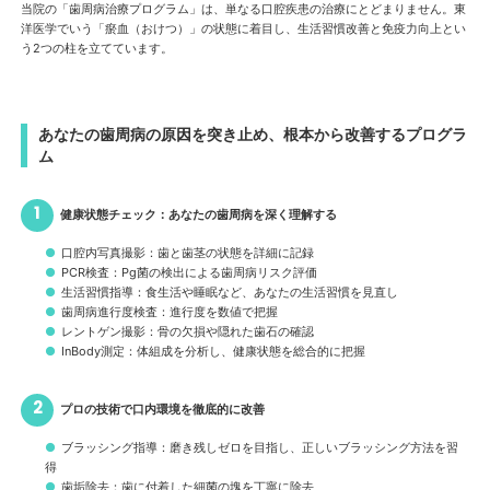
当院の「歯周病治療プログラム」は、単なる口腔疾患の治療にとどまりません。東
洋医学でいう「瘀血（おけつ）」の状態に着目し、生活習慣改善と免疫力向上とい
う2つの柱を立てています。
あなたの歯周病の原因を突き止め、根本から改善するプログラ
ム
健康状態チェック：あなたの歯周病を深く理解する
口腔内写真撮影：歯と歯茎の状態を詳細に記録
PCR検査：Pg菌の検出による歯周病リスク評価
生活習慣指導：食生活や睡眠など、あなたの生活習慣を見直し
歯周病進行度検査：進行度を数値で把握
レントゲン撮影：骨の欠損や隠れた歯石の確認
InBody測定：体組成を分析し、健康状態を総合的に把握
プロの技術で口内環境を徹底的に改善
ブラッシング指導：磨き残しゼロを目指し、正しいブラッシング方法を習
得
歯垢除去：歯に付着した細菌の塊を丁寧に除去